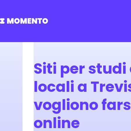
Siti per studi
locali a Trev
vogliono fars
online