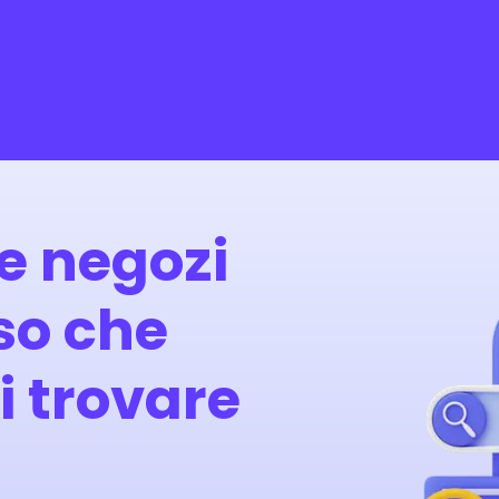
 e negozi
iso che
i trovare