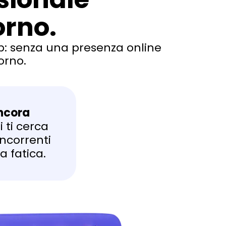
orno.
web: senza una presenza online
orno.
ancora
i ti cerca
oncorrenti
a fatica.