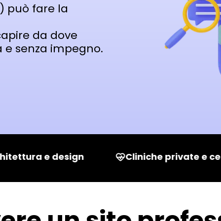
) può fare la
capire da dove
ta e senza impegno.
itettura e design
Cliniche private e cen
ere un sito profes