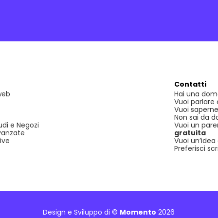
Contatti
 web
Hai una dom
Vuoi parlare
Vuoi saperne
Non sai da d
udi e Negozi
Vuoi un parer
vanzate
gratuita
ive
Vuoi un’idea 
Preferisci scr
Design e Sviluppo di ©
Momento
2026