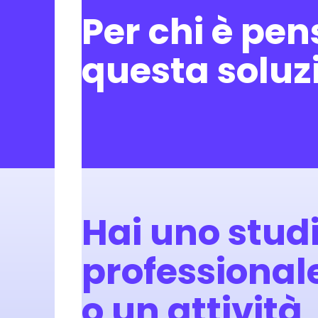
Per chi è pe
questa soluz
Hai uno stud
professional
o un attività