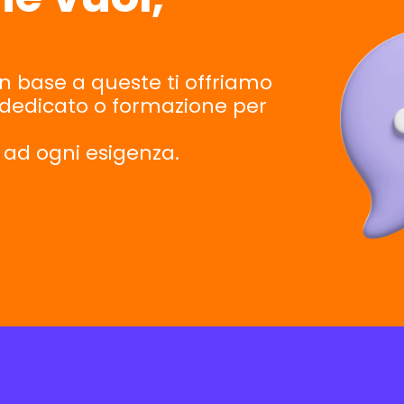
in base a queste ti offriamo
dedicato o formazione per
 ad ogni esigenza.