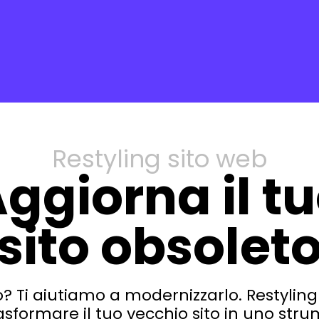
Restyling sito web
ggiorna il t
sito obsolet
hio? Ti aiutiamo a modernizzarlo. Restyl
formare il tuo vecchio sito in uno stru