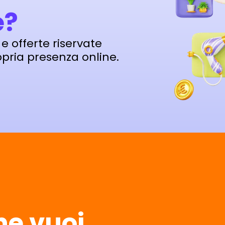
e?
 offerte riservate
opria presenza online.
he vuoi,