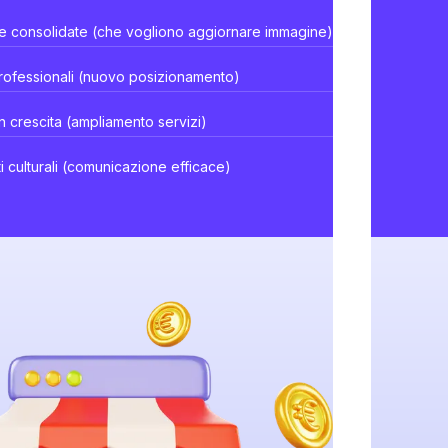
e consolidate (che vogliono aggiornare immagine)
rofessionali (nuovo posizionamento)
n crescita (ampliamento servizi)
i culturali (comunicazione efficace)