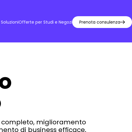
Soluzioni
Offerte per Studi e Negozi
Prenota consulenza
uo
o
ing completo, miglioramento
mento di business efficace.