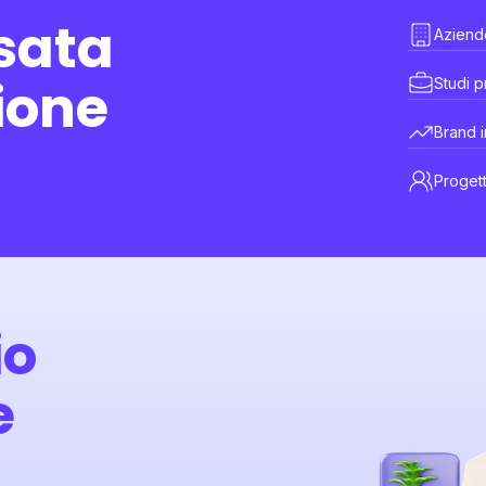
nsata
Aziend
ione
Studi p
Brand i
Progett
io
e