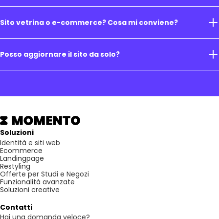
Sito vetrina o e-commerce? Cosa mi conviene?
Posso aggiornare il sito da solo?
Soluzioni
Identità e siti web
Ecommerce
Landingpage
Restyling
Offerte per Studi e Negozi
Funzionalità avanzate
Soluzioni creative
Contatti
Hai una domanda veloce?