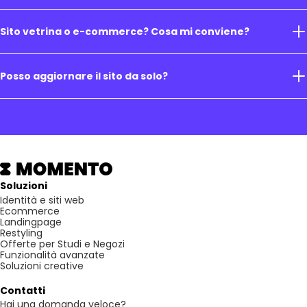
Sito vetrina o e-commerce? Cosa mi conviene?
Posso aggiornare il sito da solo?
Soluzioni
Identità e siti web
Ecommerce
Landingpage
Restyling
Offerte per Studi e Negozi
Funzionalità avanzate
Soluzioni creative
Contatti
Hai una domanda veloce?