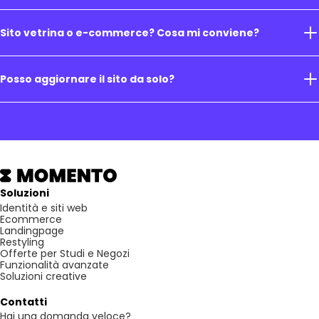
Sito vetrina o e-commerce? Cosa mi conviene?
Posso aggiornare il sito da solo?
Soluzioni
Identità e siti web
Ecommerce
Landingpage
Restyling
Offerte per Studi e Negozi
Funzionalità avanzate
Soluzioni creative
Contatti
Hai una domanda veloce?