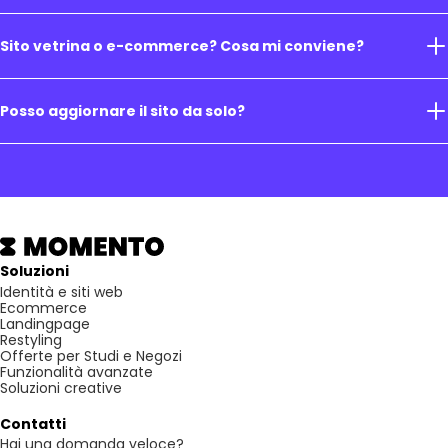
Sito vetrina o e-commerce? Cosa mi conviene?
Posso aggiornare il sito da solo?
Soluzioni
Identità e siti web
Ecommerce
Landingpage
Restyling
Offerte per Studi e Negozi
Funzionalità avanzate
Soluzioni creative
Contatti
Hai una domanda veloce?