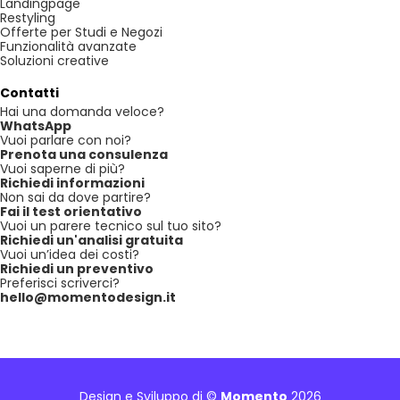
Landingpage
Restyling
Offerte per Studi e Negozi
Funzionalità avanzate
Soluzioni creative
Contatti
Hai una domanda veloce?
WhatsApp
Vuoi parlare con noi?
Prenota una consulenza
Vuoi saperne di più?
Richiedi informazioni
Non sai da dove partire?
Fai il test orientativo
Vuoi un parere tecnico sul tuo sito?
Richiedi un'analisi gratuita
Vuoi un’idea dei costi?
Richiedi un preventivo
Preferisci scriverci?
hello@momentodesign.it
Design e Sviluppo di ©
Momento
2026