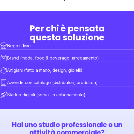
Per chi è pensata
questa soluzione
Negozi fisici
Brand (moda, food & beverage, arredamento)
Artigiani (fatto a mano, design, gioielli)
Aziende con catalogo (distributori, produttori)
Startup digitali (servizi in abbonamento)
Hai uno studio professionale
o un
attività commerciale?