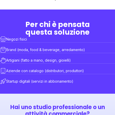
Per chi è pensata
questa soluzione
Negozi fisici
Brand (moda, food & beverage, arredamento)
Artigiani (fatto a mano, design, gioielli)
Aziende con catalogo (distributori, produttori)
Startup digitali (servizi in abbonamento)
Hai uno studio professionale
o un
attività commerciale?