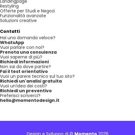
Landingpage
Restyling
Offerte per Studi e Negozi
Funzionalità avanzate
Soluzioni creative
Contatti
Hai una domanda veloce?
WhatsApp
Vuoi parlare con noi?
Prenota una consulenza
Vuoi saperne di più?
Richiedi informazioni
Non sai da dove partire?
Fai il test orientativo
Vuoi un parere tecnico sul tuo sito?
Richiedi un'analisi gratuita
Vuoi un’idea dei costi?
Richiedi un preventivo
Preferisci scriverci?
hello@momentodesign.it
Design e Sviluppo di ©
Momento
2026